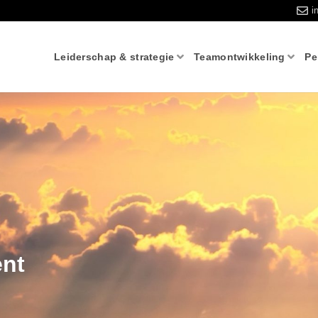
i
Leiderschap & strategie
Teamontwikkeling
Pe
nt