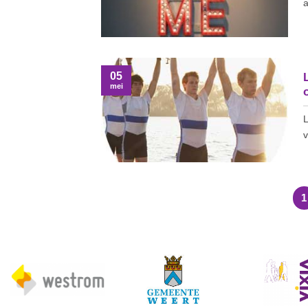
a
05
mei
L
v
1