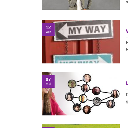
s
12
apr
H
t
07
mei
D
g