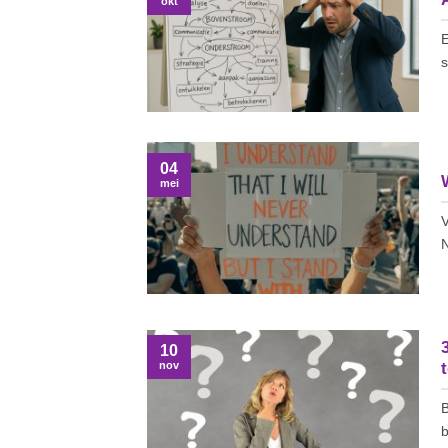
okt
E
s
04
W
mei
V
N
10
nov
B
b