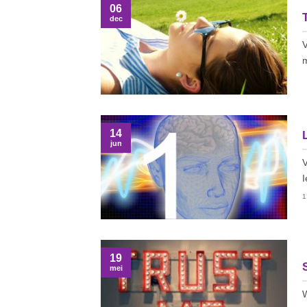
06
dec
V
m
14
jun
V
I
1
19
mei
W