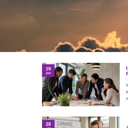
19
jun
W
b
o
28