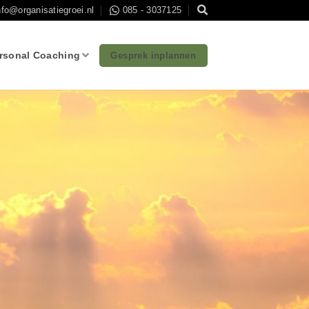
nfo@organisatiegroei.nl
085 - 3037125
rsonal Coaching
Gesprek inplannen