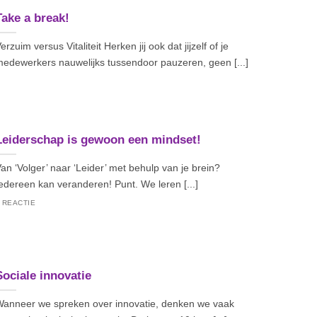
Take a break!
erzuim versus Vitaliteit Herken jij ook dat jijzelf of je
edewerkers nauwelijks tussendoor pauzeren, geen [...]
Leiderschap is gewoon een mindset!
an ‘Volger’ naar ‘Leider’ met behulp van je brein?
edereen kan veranderen! Punt. We leren [...]
 REACTIE
Sociale innovatie
anneer we spreken over innovatie, denken we vaak