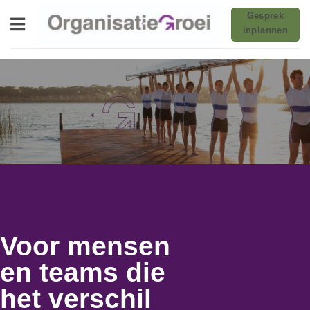
Ga
Gesprek
naar
inplannen
inhoud
Voor mensen
en teams die
het verschil