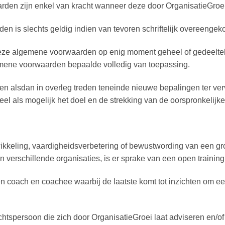
en zijn enkel van kracht wanneer deze door OrganisatieGroei sc
n is slechts geldig indien van tevoren schriftelijk overeenge
eze algemene voorwaarden op enig moment geheel of gedeeltelijk
gemene voorwaarden bepaalde volledig van toepassing.
en alsdan in overleg treden teneinde nieuwe bepalingen ter verv
el als mogelijk het doel en de strekking van de oorspronkelijk
twikkeling, vaardigheidsverbetering of bewustwording van een 
erschillende organisaties, is er sprake van een open training
n coach en coachee waarbij de laatste komt tot inzichten om ee
chtspersoon die zich door OrganisatieGroei laat adviseren en/of