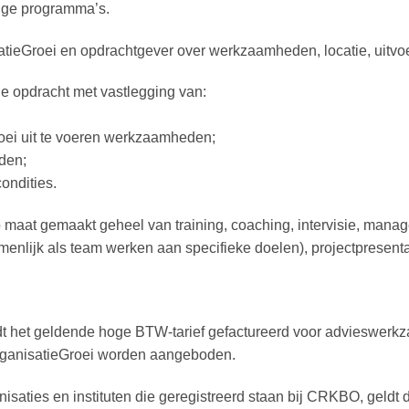
tige programma’s.
tieGroei en opdrachtgever over werkzaamheden, locatie, uitvoer
e opdracht met vastlegging van:
oei uit te voeren werkzaamheden;
den;
ondities.
 maat gemaakt geheel van training, coaching, intervisie, mana
enlijk als team werken aan specifieke doelen), projectpresentat
dt het geldende hoge BTW-tarief gefactureerd voor advieswerk
ganisatieGroei worden aangeboden.
nisaties en instituten die geregistreerd staan bij CRKBO, geldt 