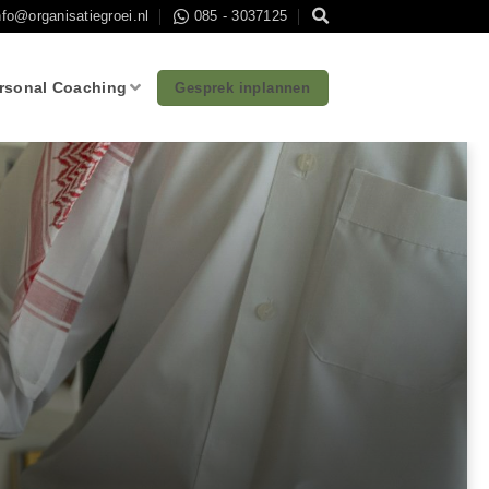
nfo@organisatiegroei.nl
085 - 3037125
rsonal Coaching
Gesprek inplannen