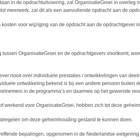
staan in de opdrachtuitvoering, zal OrganisatieGroei in overleg
 tot meerwerk, zal dit als een aanvullende opdracht aan de opd
a kosten voor wijziging van de opdracht aan de opdrachtgever in
g tussen OrganisatieGroei en de opdrachtgevers voortkomt, wordt
ver nooit over individuele prestaties / ontwikkelingen van deel
iduele ontwikkeling bekend is bij een andere persoon buiten d
deelnemers in de programma’s en daarmee op het gewenste resu
- of werkend voor OrganisatieGroei, hebben zich tot deze geheim
maatregelen om deze geheimhouding gestand te kunnen doen.
treffende bepalingen, opgenomen in de Nederlandse wetgeving