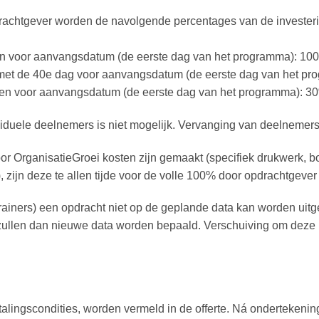
drachtgever worden de navolgende percentages van de investeri
agen voor aanvangsdatum (de eerste dag van het programma): 100
en met de 40e dag voor aanvangsdatum (de eerste dag van het pr
dagen voor aanvangsdatum (de eerste dag van het programma): 3
viduele deelnemers is niet mogelijk. Vervanging van deelnemers
or OrganisatieGroei kosten zijn gemaakt (specifiek drukwerk, bo
, zijn deze te allen tijde voor de volle 100% door opdrachtgever
 trainers) een opdracht niet op de geplande data kan worden uit
 zullen dan nieuwe data worden bepaald. Verschuiving om deze 
alingscondities, worden vermeld in de offerte. Ná ondertekening 