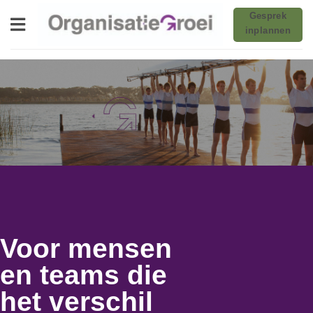
Ga
Gesprek
naar
inplannen
inhoud
Voor mensen
en teams die
het verschil