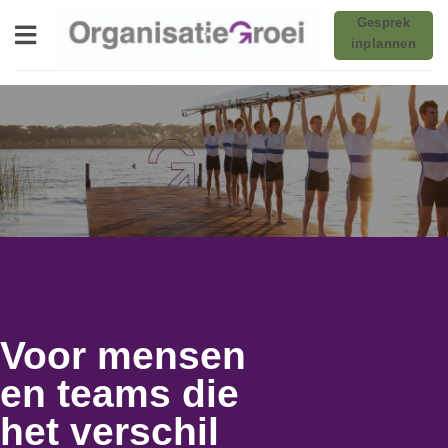
Ga
Gesprek
naar
inplannen
inhoud
Voor mensen
en teams die
het verschil