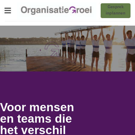
Ga
Gesprek
naar
inplannen
inhoud
Voor mensen
en teams die
het verschil