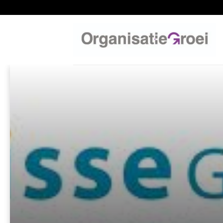
Ga
naar
inhoud