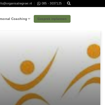
nfo@organisatiegroei.nl
085 - 3037125
rsonal Coaching
Gesprek inplannen