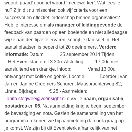
woord ‘paard’ door het woord ‘medewerker’. Wat lees je
nu? Zijn dit nu misschien ook vijf criteria voor een
succesvol en effectief leiderschap binnen organisaties?
Heb je interesse om
als manager of leidinggevende
de
feedback van paarden op een boeiende en niet alledaagse
wijze aan den lijve te ervaren; schrijf je dan snel in. Het
aantal plaatsen is beperkt tot 20 deelnemers.
Verdere
informatie:
Datum: 25 september 2014 Tijden:
Het Event start om 13.30u. Afsluiting: 17.00u met
aansluitend een drankje. Inloop: Vanaf 13.00u,
ontvangst met koffie en gebak. Locatie: Boerderij van
Jan en Janine Creemers Schuren, Maasbrachterweg 82,
Linne. Bijdrage: € 25,- Aanmelden:
anita.stegwee@w2insight.nl
o.v.v. je
naam
,
organisatie
,
postadres
en
06
. Na aanmelding krijg je begin september
de bevestiging en nota. Gezien de samenstelling van het
programma rekenen we bij aanmelding dan ook graag op
je komst. We zijn bij dit Event sterk afhankelijk van het